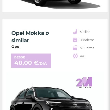
5 Sillas
Opel Mokka o
similar
3 Maletas
Opel
5 Puertas
A/C
DESDE
40,00
€
/DÍA