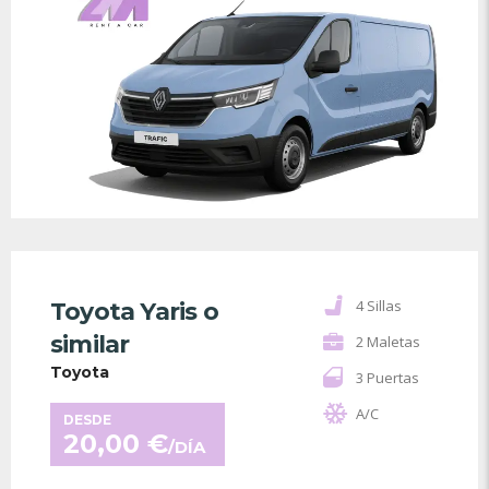
4 Sillas
Toyota Yaris o
similar
2 Maletas
Toyota
3 Puertas
A/C
DESDE
20,00
€
/DÍA