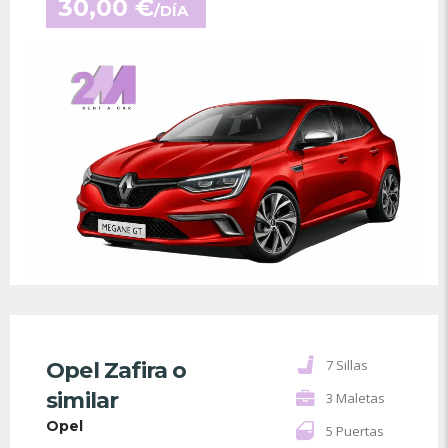
30,00
€
/DÍA
7 Sillas
Opel Zafira o
similar
3 Maletas
Opel
5 Puertas