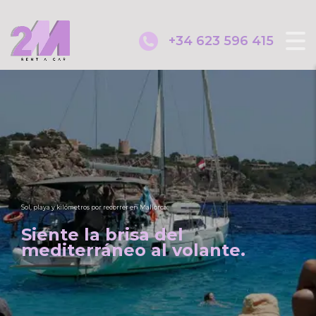
+34 623 596 415
Para tu reserva entre Junio, Julio y Agosto
Obtén
5% de descuento.COD:
VE20MRC