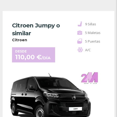
9 Sillas
Citroen Jumpy o
similar
5 Maletas
Citroen
5 Puertas
A/C
DESDE
110,00
€
/DÍA