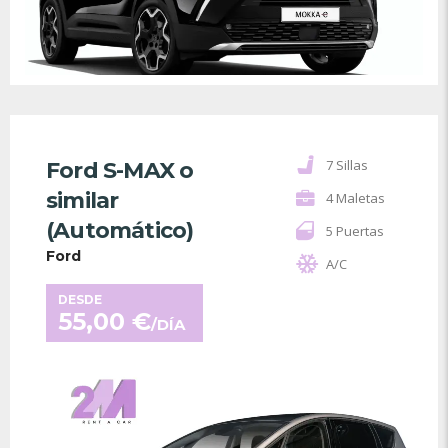
7 Sillas
Ford S-MAX o
similar
4 Maletas
(Automático)
5 Puertas
Ford
A/C
DESDE
55,00
€
/DÍA