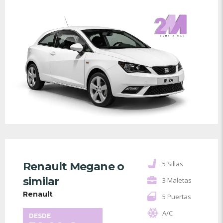
5 Sillas
Renault Megane o
similar
3 Maletas
Renault
5 Puertas
A/C
DESDE