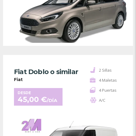
2 Sillas
Fiat Doblo o similar
Fiat
4 Maletas
4 Puertas
DESDE
45,00
€
/DÍA
A/C