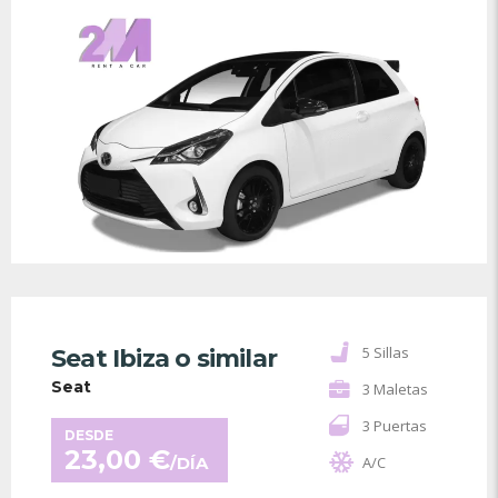
5 Sillas
Seat Ibiza o similar
Seat
3 Maletas
3 Puertas
DESDE
23,00
€
/DÍA
A/C