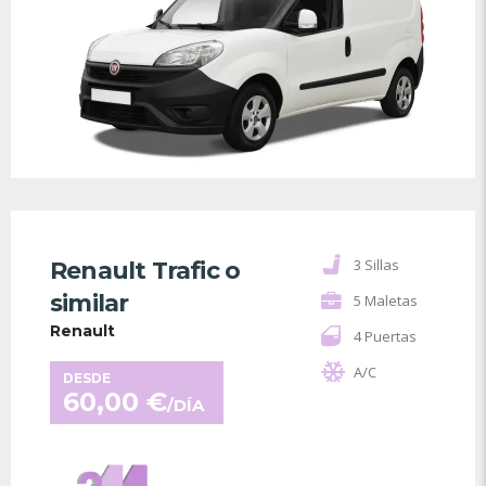
3 Sillas
Renault Trafic o
similar
5 Maletas
Renault
4 Puertas
A/C
DESDE
60,00
€
/DÍA