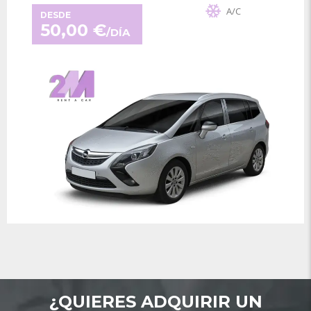
A/C
DESDE
50,00
€
/DÍA
¿QUIERES ADQUIRIR UN