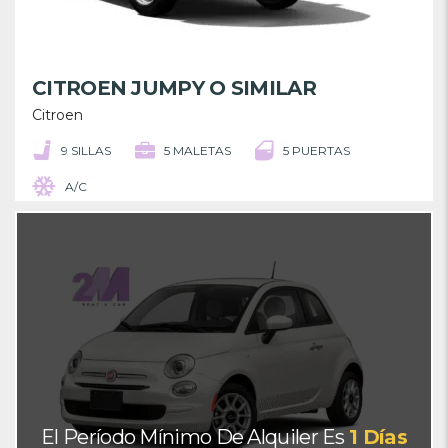
CITROEN JUMPY O SIMILAR
Citroen
9 SILLAS
5 MALETAS
5 PUERTAS
A/C
El Período Mínimo De Alquiler Es
1 Días