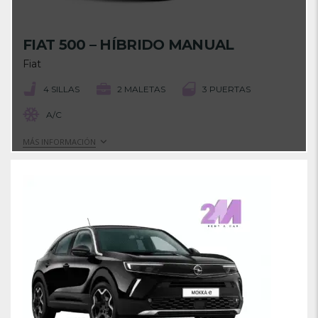
FIAT 500 – HÍBRIDO MANUAL
Fiat
4 SILLAS
2 MALETAS
3 PUERTAS
A/C
MÁS INFORMACIÓN