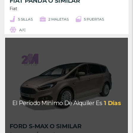
FIAT PANDA O SIMILAR
Fiat
5 SILLAS
2 MALETAS
5 PUERTAS
A/C
El Período Mínimo De Alquiler Es
1 Días
FORD S-MAX O SIMILAR