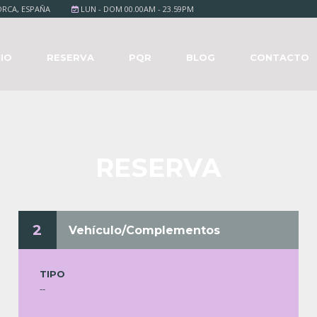
RCA, ESPAÑA
LUN - DOM 00.00AM - 23.59PM
CIO
RESERVA
PQR
BLOG
CONTACTO
RESERVA
2
Vehículo/Complementos
TIPO
--