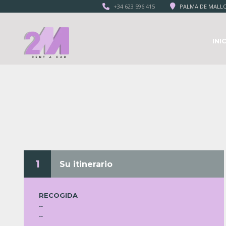
+34 623 596 415
PALMA DE MALLO
INI
1
Su itinerario
RECOGIDA
--
--